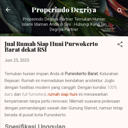
Langsung ke konten utama
Properindo Degriya
Properindo Degriya Partner Temukan Hunian
Islami Idaman Anda di Sini . Hubungi Kang Ian
Degriya Partner
Jual Rumah Siap Huni Purwokerto
Barat dekat RSI
Juni 25, 2025
Temukan hunian impian Anda di
Purwokerto Barat
, Kelurahan
Rejasari. Rumah ini memadukan keindahan arsitektur Joglo
dengan fasilitas modern yang canggih. Dengan kondisi
100%
baru
dan
full furnished
,
rumah siap huni
ini menawarkan
kenyamanan tanpa perlu renovasi. Nikmati suasana pedesaan
dengan pemandangan sawah dan Gunung Slamet, namun tetap
berada di pusat kota Purwokerto.
Spesifikasi Unggulan