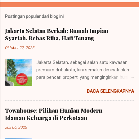
Postingan populer dari blog ini
Jakarta Selatan Berkah: Rumah Impian
Syariah, Bebas Riba, Hati Tenang
Oktober 22, 2025
Jakarta Selatan, sebagai salah satu kawasan
premium di ibukota, kini semakin diminati oleh
para pencari properti yang menginginkan hunian
yang tidak hanya strategis dan nyaman, tetapi
BACA SELENGKAPNYA
juga sesuai dengan prinsip-prinsip syariah .
Konsep perumahan syariah hadir sebagai solusi
bagi mereka yang ingin memiliki rumah tanpa
Townhouse: Pilihan Hunian Modern
riba, dengan akad yang jelas dan transparan. Hal
Idaman Keluarga di Perkotaan
ini menjadi daya tarik tersendiri, terutama bagi
Juli 06, 2025
masyarakat Muslim yang ingin menjalankan
kehidupan sesuai dengan ajaran agama.