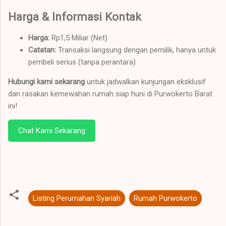
Harga & Informasi Kontak
Harga:
Rp1,5 Miliar (Net)
Catatan:
Transaksi langsung dengan pemilik, hanya untuk
pembeli serius (tanpa perantara)
Hubungi kami sekarang
untuk jadwalkan kunjungan eksklusif
dan rasakan kemewahan rumah siap huni di Purwokerto Barat
ini!
Chat Kami Sekarang
Listing Perumahan Syariah
Rumah Purwokerto
K